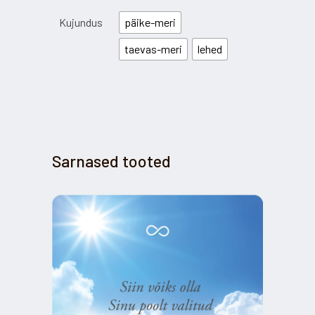
Kujundus
päike-meri
taevas-meri
lehed
Sarnased tooted