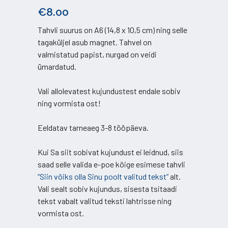
€
8.00
Tahvli suurus on A6 (14,8 x 10,5 cm) ning selle
tagaküljel asub magnet. Tahvel on
valmistatud papist, nurgad on veidi
ümardatud.
Vali allolevatest kujundustest endale sobiv
ning vormista ost!
Eeldatav tarneaeg 3-8 tööpäeva.
Kui Sa siit sobivat kujundust ei leidnud, siis
saad selle valida e-poe kõige esimese tahvli
“Siin võiks olla Sinu poolt valitud tekst”
alt.
Vali sealt sobiv kujundus, sisesta tsitaadi
tekst vabalt valitud teksti lahtrisse ning
vormista ost.