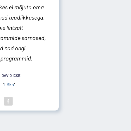
kes ei mõjuta oma
nud teadlikkusega,
le lihtsalt
rammide sarnased,
id nad ongi
iprogrammid.
 DAVID ICKE
"
Lõks
"