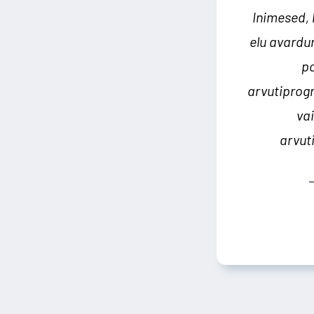
Inimesed, 
elu avardu
po
arvutiprog
va
arvut
—