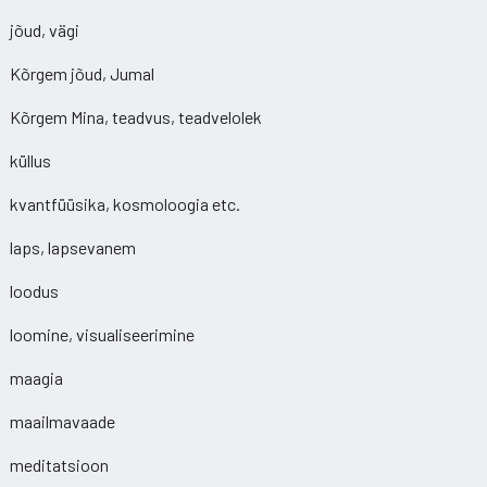
jõud, vägi
Kõrgem jõud, Jumal
Kõrgem Mina, teadvus, teadvelolek
küllus
kvantfüüsika, kosmoloogia etc.
laps, lapsevanem
loodus
loomine, visualiseerimine
maagia
maailmavaade
meditatsioon