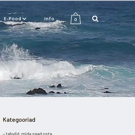
E-Pood
Info
0
Kategooriad
– tahvlid, mida saad osta