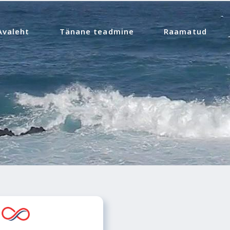
Avaleht
Tänane teadmine
Raamatud